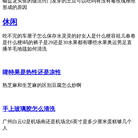
椒盐龙头鱼的做法窍门发芽的土豆可以吃吗有没有毒玫瑰痤疮
形成的原因
休闲
吃不完的车厘子怎么保存水灵灵的好女人是什么梗容祖儿春卷
是什么梗l码的裤子是29还是30水果都有哪些水果奥运男足直
播羊毛地毯如何清洗
啤特果是热性还是凉性
熟芝麻和生芝麻的区别豆腐怎么炒啊
手上玻璃胶怎么清洗
广州白云t2是机场南还是机场北6英寸是多少厘米蛋糕够几个
人