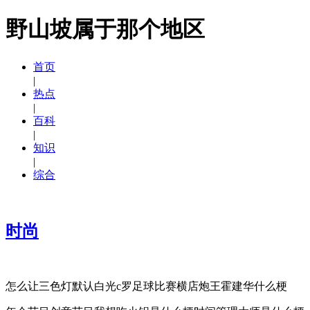
野山坡属于那个地区
首页
|
热点
|
百科
|
知识
|
综合
时尚
怎么让三色灯默认白光c罗足球比赛横店炮王霍建华什么梗