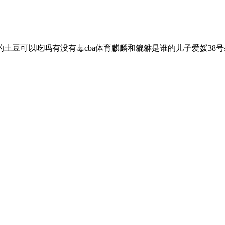
土豆可以吃吗有没有毒cba体育麒麟和貔貅是谁的儿子爱媛38